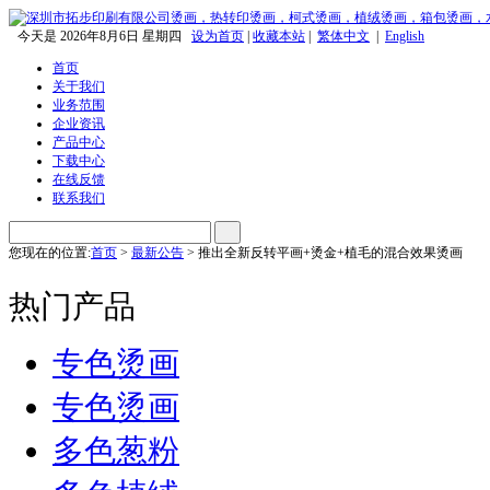
今天是
2026年8月6日 星期四
设为首页
|
收藏本站
|
繁体中文
|
English
首页
关于我们
业务范围
企业资讯
产品中心
下载中心
在线反馈
联系我们
您现在的位置:
首页
>
最新公告
> 推出全新反转平画+烫金+植毛的混合效果烫画
热门产品
专色烫画
专色烫画
多色葱粉