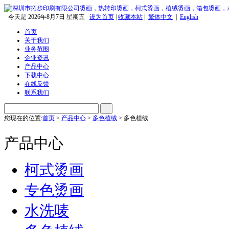
今天是
2026年8月7日 星期五
设为首页
|
收藏本站
|
繁体中文
|
English
首页
关于我们
业务范围
企业资讯
产品中心
下载中心
在线反馈
联系我们
您现在的位置:
首页
>
产品中心
>
多色植绒
> 多色植绒
产品中心
柯式烫画
专色烫画
水洗唛