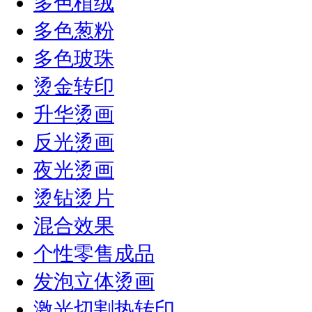
多色植绒
多色葱粉
多色玻珠
烫金转印
升华烫画
反光烫画
夜光烫画
烫钻烫片
混合效果
个性零售成品
发泡立体烫画
激光切割热转印